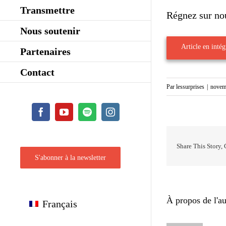
Transmettre
Régnez sur nou
Nous soutenir
Article en intégr
Partenaires
Contact
Par
lessurprises
|
novem
Facebook
YouTube
Spotify
Instagram
Share This Story,
S'abonner à la newsletter
À propos de l'au
Français