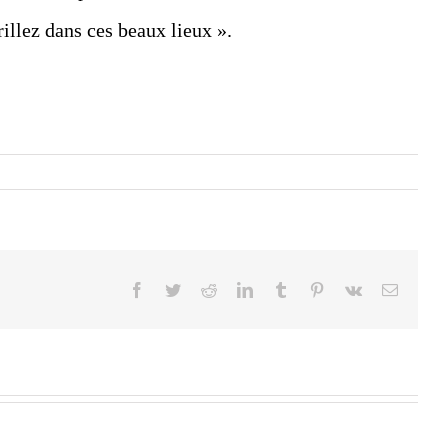
rillez dans ces beaux lieux ».
Facebook
Twitter
Reddit
LinkedIn
Tumblr
Pinterest
Vk
Email