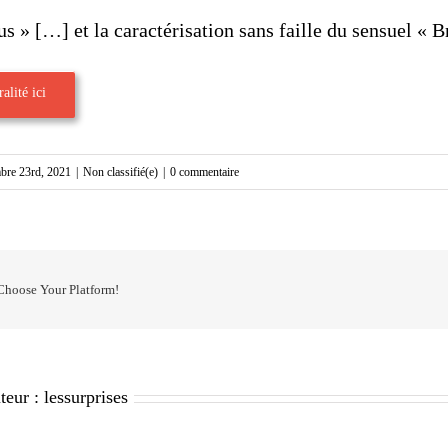
s » […] et la caractérisation sans faille du sensuel « B
alité ici
bre 23rd, 2021
|
Non classifié(e)
|
0 commentaire
 Choose Your Platform!
teur :
lessurprises