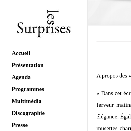
Skip
to
content
Accueil
Présentation
A propos des 
Agenda
Programmes
« Dans cet écr
Multimédia
ferveur matina
Discographie
élégance. Égal
Presse
musettes char