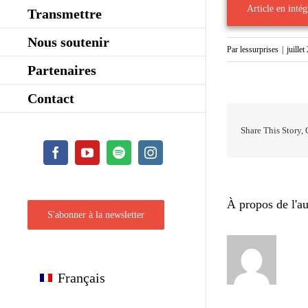
Article en intégr
Transmettre
Nous soutenir
Par
lessurprises
|
juille
Partenaires
Contact
Share This Story,
Facebook
YouTube
Spotify
Instagram
À propos de l'au
S'abonner à la newsletter
Français