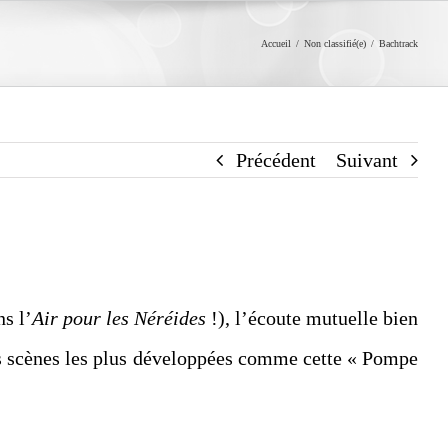
Accueil
/
Non classifié(e)
/
Bachtrack
Précédent
Suivant
s l’
Air pour les Néréides
!), l’écoute mutuelle bien
des scènes les plus développées comme cette « Pompe