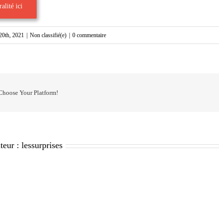
alité ici
t 20th, 2021
|
Non classifié(e)
|
0 commentaire
 Choose Your Platform!
teur :
lessurprises