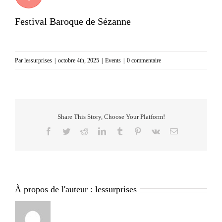
Festival Baroque de Sézanne
Par
lessurprises
|
octobre 4th, 2025
|
Events
|
0 commentaire
Share This Story, Choose Your Platform!
Facebook
Twitter
Reddit
LinkedIn
Tumblr
Pinterest
Vk
Email
À propos de l'auteur :
lessurprises