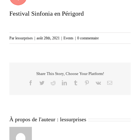
Festival Sinfonia en Périgord
Par
lessurprises
|
août 28th, 2021
|
Events
|
0 commentaire
Share This Story, Choose Your Platform!
Facebook
Twitter
Reddit
LinkedIn
Tumblr
Pinterest
Vk
Email
À propos de l'auteur :
lessurprises