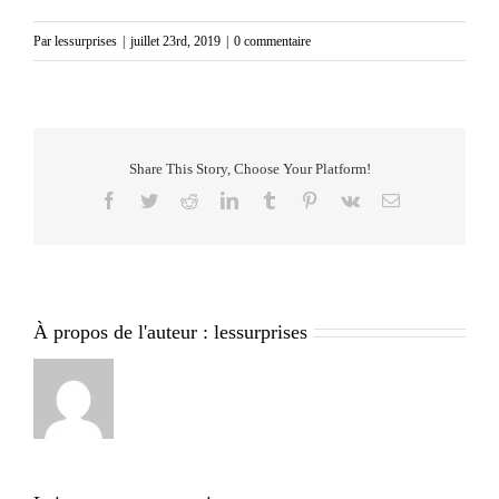
Par
lessurprises
|
juillet 23rd, 2019
|
0 commentaire
Share This Story, Choose Your Platform!
Facebook
Twitter
Reddit
LinkedIn
Tumblr
Pinterest
Vk
Email
À propos de l'auteur :
lessurprises