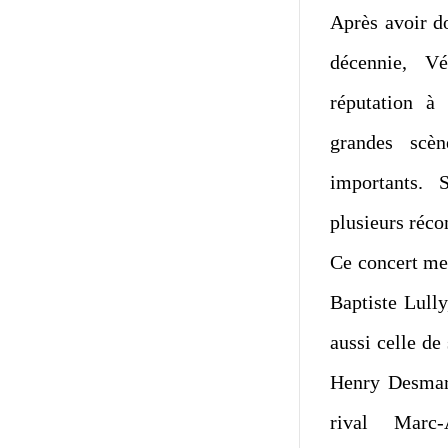
Après avoir d
décennie, V
réputation à 
grandes scè
importants. 
plusieurs réco
Ce concert me
Baptiste Lull
aussi celle de
Henry Desmare
rival Marc