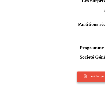
Les Surpris
Partitions ré
Programme c
Societé Gén
Télécharger