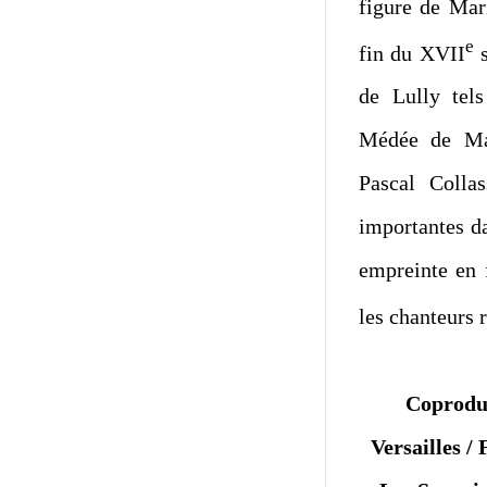
figure de Mar
e
fin du XVII
s
de Lully tel
Médée de Mar
Pascal Colla
importantes da
empreinte en 
les chanteurs
Coprodu
Versailles
/