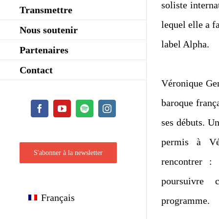
soliste intern
Transmettre
lequel elle a 
Nous soutenir
label Alpha.
Partenaires
Contact
Véronique Gen
baroque françai
Facebook
YouTube
Spotify
Instagram
ses débuts. U
permis à Vé
S'abonner à la newsletter
rencontrer 
poursuivre 
Français
programme.