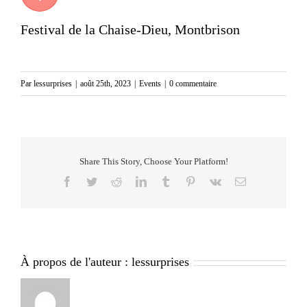
Festival de la Chaise-Dieu
, Montbrison
Par
lessurprises
|
août 25th, 2023
|
Events
|
0 commentaire
Share This Story, Choose Your Platform!
Facebook
Twitter
Reddit
LinkedIn
Tumblr
Pinterest
Vk
Email
À propos de l'auteur :
lessurprises