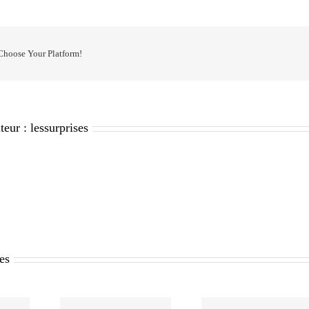
 Choose Your Platform!
teur :
lessurprises
res