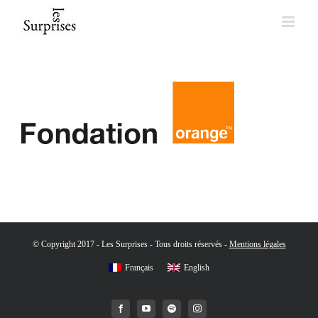
Skip
to
content
© Copyright 2017 - Les Surprises - Tous droits réservés -
Mentions légales
Français
English
Facebook
YouTube
Spotify
Instagram