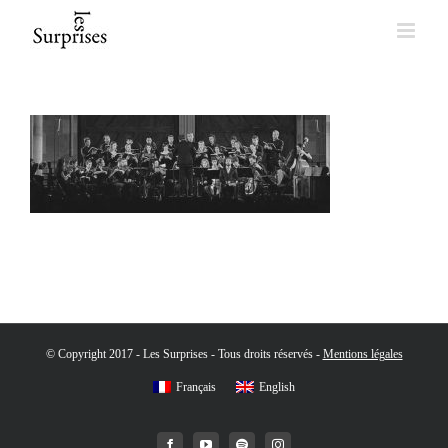
Skip
to
content
© Copyright 2017 - Les Surprises - Tous droits réservés -
Mentions légales
Français
English
Facebook
YouTube
Spotify
Instagram