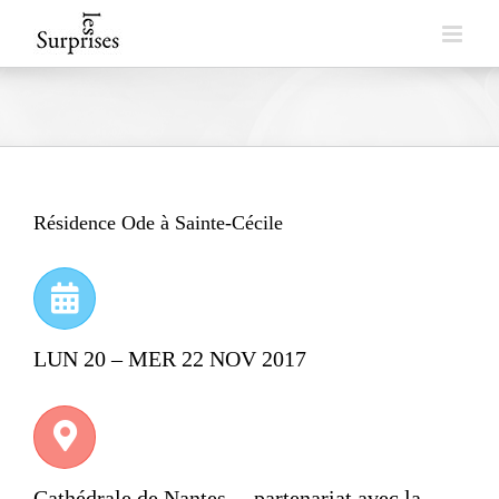
Skip
to
content
Résidence Ode à Sainte-Cécile
LUN 20 – MER 22 NOV 2017
Cathédrale de Nantes – partenariat avec la