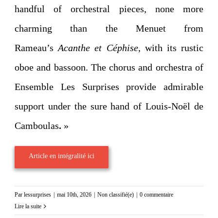
handful of orchestral pieces, none more
charming than the Menuet from
Rameau’s
Acanthe et Céphise
, with its rustic
oboe and bassoon. The chorus and orchestra of
Ensemble Les Surprises provide admirable
support under the sure hand of Louis‑Noël de
Camboulas
.
»
Article en intégralité ici
Par
lessurprises
|
mai 10th, 2026
|
Non classifié(e)
|
0 commentaire
Lire la suite