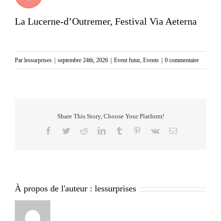
La Lucerne-d’Outremer, Festival Via Aeterna
Par
lessurprises
|
septembre 24th, 2026
|
Event futur
,
Events
|
0 commentaire
Share This Story, Choose Your Platform!
Facebook
Twitter
Reddit
LinkedIn
Tumblr
Pinterest
Vk
Email
À propos de l'auteur :
lessurprises