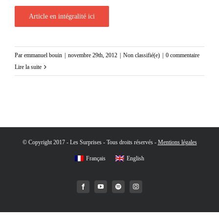
Article en intégralité ici
Par
emmanuel bouin
|
novembre 29th, 2012
|
Non classifié(e)
|
0 commentaire
Lire la suite
© Copyright 2017 - Les Surprises - Tous droits réservés -
Mentions légales
Français
English
Facebook
YouTube
Spotify
Instagram