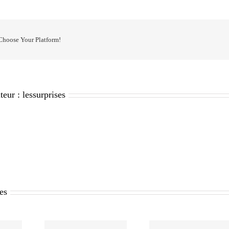
 Choose Your Platform!
teur :
lessurprises
res