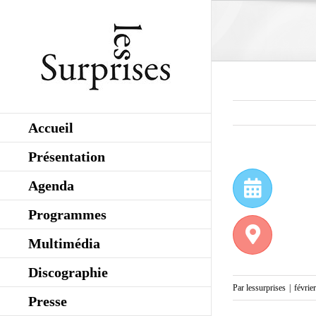
Skip
to
content
Accueil
Présentation
Agenda
Programmes
Multimédia
Discographie
Par
lessurprises
|
févrie
Presse