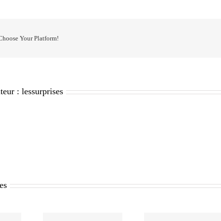
 Choose Your Platform!
teur :
lessurprises
res