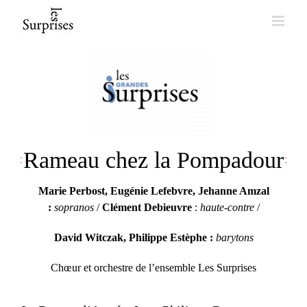
Skip
to
content
Rameau chez la Pompadour
Marie Perbost, Eugénie Lefebvre, Jehanne Amzal
:
sopranos
/
Clément Debieuvre
:
haute-contre
/
David Witczak, Philippe Estèphe :
barytons
Chœur et orchestre de l’ensemble Les Surprises