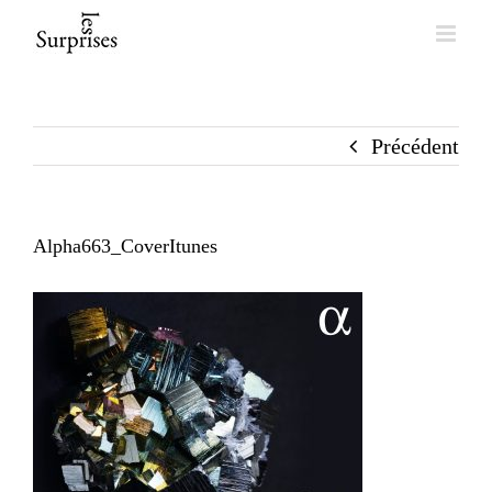
Skip
to
content
Précédent
Alpha663_CoverItunes