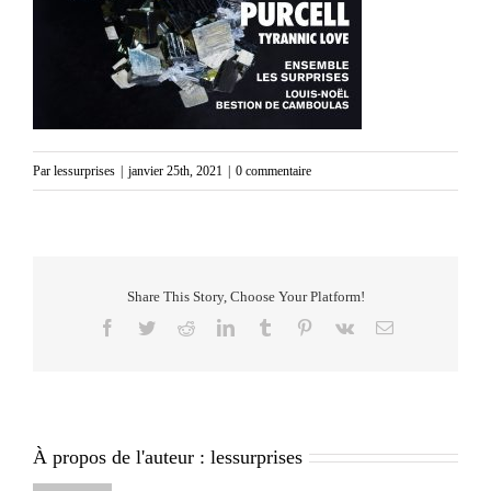
Par
lessurprises
|
janvier 25th, 2021
|
0 commentaire
Share This Story, Choose Your Platform!
Facebook
Twitter
Reddit
LinkedIn
Tumblr
Pinterest
Vk
Email
À propos de l'auteur :
lessurprises