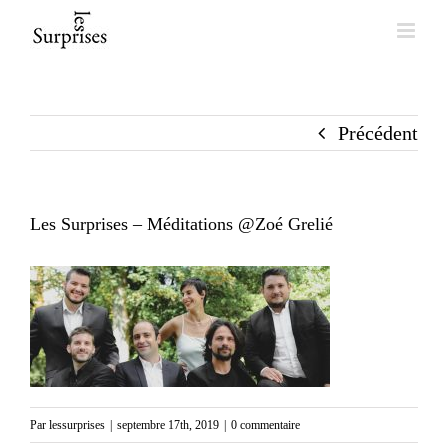
Skip
to
content
Précédent
Les Surprises – Méditations @Zoé Grelié
Par
lessurprises
|
septembre 17th, 2019
|
0 commentaire