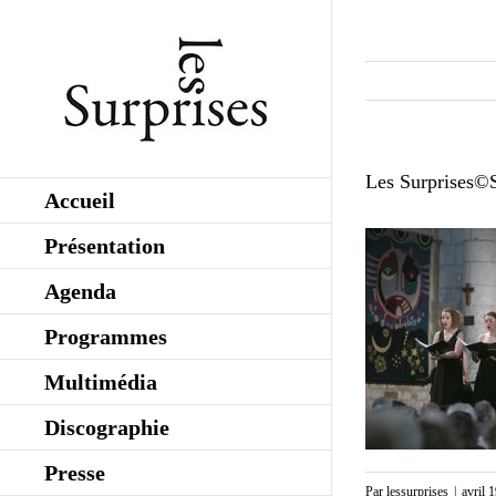
Skip
to
content
Les Surprises©S
Accueil
Présentation
Agenda
Programmes
Multimédia
Discographie
Presse
Par
lessurprises
|
avril 