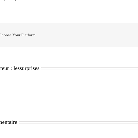
 Choose Your Platform!
teur :
lessurprises
mentaire