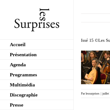
Skip
to
content
Issé 15 ©Les Su
Accueil
Présentation
Agenda
Programmes
Multimédia
Par
lessurprises
|
juille
Discographie
Presse