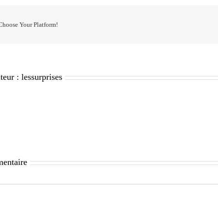
 Choose Your Platform!
teur :
lessurprises
mentaire