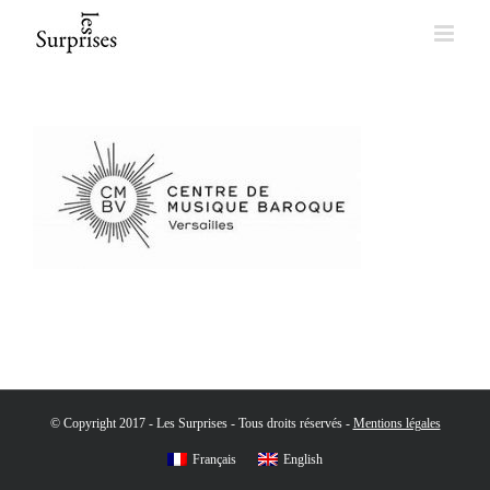
Skip
to
content
© Copyright 2017 - Les Surprises - Tous droits réservés -
Mentions légales
Français
English