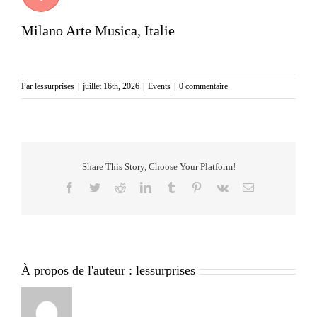
Milano Arte Musica, Italie
Par
lessurprises
|
juillet 16th, 2026
|
Events
|
0 commentaire
Share This Story, Choose Your Platform!
Facebook
Twitter
Reddit
LinkedIn
Tumblr
Pinterest
Vk
Email
À propos de l'auteur :
lessurprises