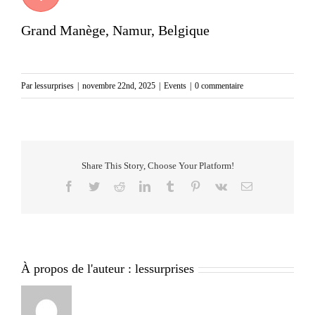
Grand Manège, Namur, Belgique
Par
lessurprises
|
novembre 22nd, 2025
|
Events
|
0 commentaire
Share This Story, Choose Your Platform!
Facebook
Twitter
Reddit
LinkedIn
Tumblr
Pinterest
Vk
Email
À propos de l'auteur :
lessurprises