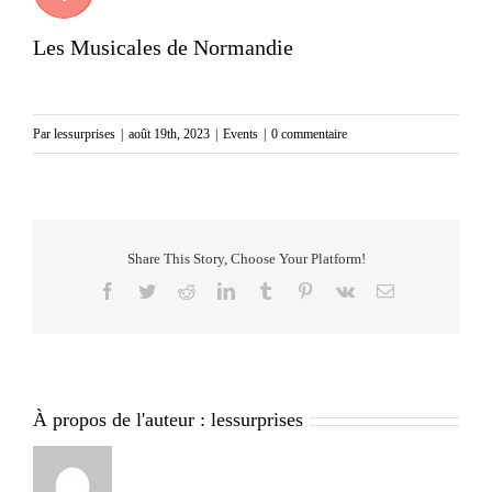
Les Musicales de Normandie
Par
lessurprises
|
août 19th, 2023
|
Events
|
0 commentaire
Share This Story, Choose Your Platform!
Facebook
Twitter
Reddit
LinkedIn
Tumblr
Pinterest
Vk
Email
À propos de l'auteur :
lessurprises