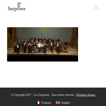
Skip
to
content
© Copyright 2017 - Les Surprises - Tous droits réservés -
Mentions légales
Français
English