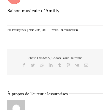
Saison musicale d’Amilly
Par
lessurprises
|
mars 28th, 2021
|
Events
|
0 commentaire
Share This Story, Choose Your Platform!
Facebook
Twitter
Reddit
LinkedIn
Tumblr
Pinterest
Vk
Email
À propos de l'auteur :
lessurprises