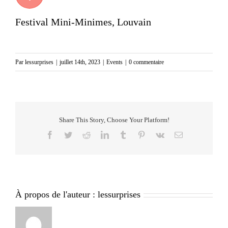
Festival Mini-Minimes, Louvain
Par
lessurprises
|
juillet 14th, 2023
|
Events
|
0 commentaire
Share This Story, Choose Your Platform!
Facebook
Twitter
Reddit
LinkedIn
Tumblr
Pinterest
Vk
Email
À propos de l'auteur :
lessurprises