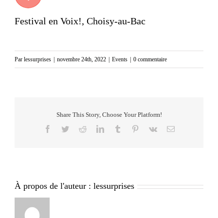
Festival en Voix!, Choisy-au-Bac
Par
lessurprises
|
novembre 24th, 2022
|
Events
|
0 commentaire
Share This Story, Choose Your Platform!
Facebook
Twitter
Reddit
LinkedIn
Tumblr
Pinterest
Vk
Email
À propos de l'auteur :
lessurprises