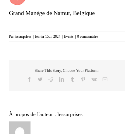
Grand Manège de Namur, Belgique
Par
lessurprises
|
février 15th, 2024
|
Events
|
0 commentaire
Share This Story, Choose Your Platform!
Facebook
Twitter
Reddit
LinkedIn
Tumblr
Pinterest
Vk
Email
À propos de l'auteur :
lessurprises