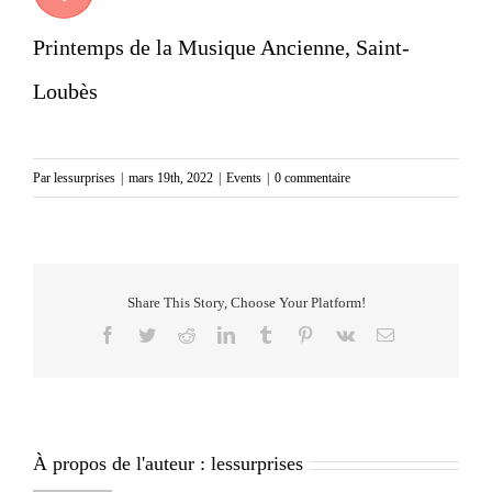
Printemps de la Musique Ancienne, Saint-
Loubès
Par
lessurprises
|
mars 19th, 2022
|
Events
|
0 commentaire
Share This Story, Choose Your Platform!
Facebook
Twitter
Reddit
LinkedIn
Tumblr
Pinterest
Vk
Email
À propos de l'auteur :
lessurprises