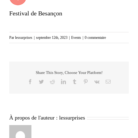
Festival de Besançon
Par
lessurprises
|
septembre 12th, 2023
|
Events
|
0 commentaire
Share This Story, Choose Your Platform!
Facebook
Twitter
Reddit
LinkedIn
Tumblr
Pinterest
Vk
Email
À propos de l'auteur :
lessurprises