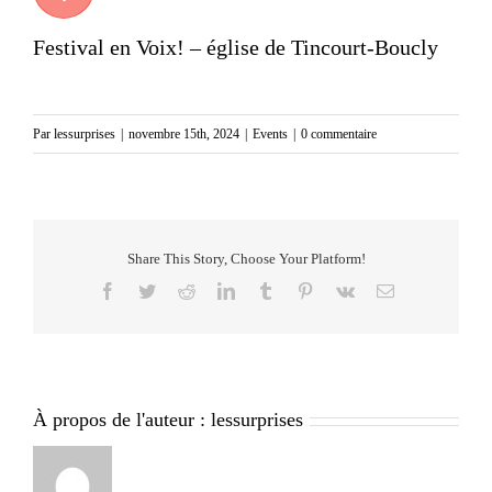
Festival en Voix! – église de Tincourt-Boucly
Par
lessurprises
|
novembre 15th, 2024
|
Events
|
0 commentaire
Share This Story, Choose Your Platform!
Facebook
Twitter
Reddit
LinkedIn
Tumblr
Pinterest
Vk
Email
À propos de l'auteur :
lessurprises