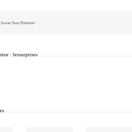
 Choose Your Platform!
teur :
lessurprises
res