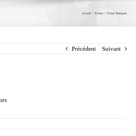
Accueil
/
Events
/
Folies Baroques
Précédent
Suivant
ors