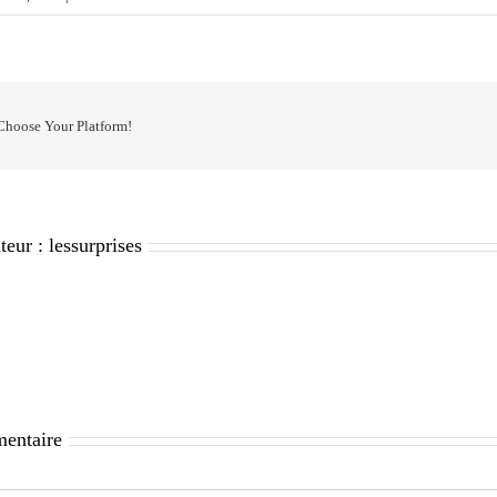
 Choose Your Platform!
teur :
lessurprises
mentaire