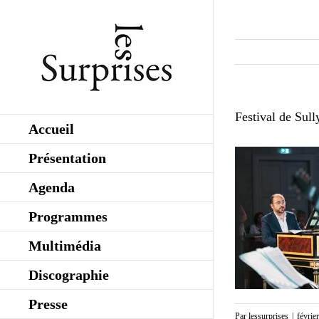
Skip
to
content
Festival de Sull
Accueil
Présentation
Agenda
Programmes
Multimédia
Discographie
Presse
Par
lessurprises
|
févrie