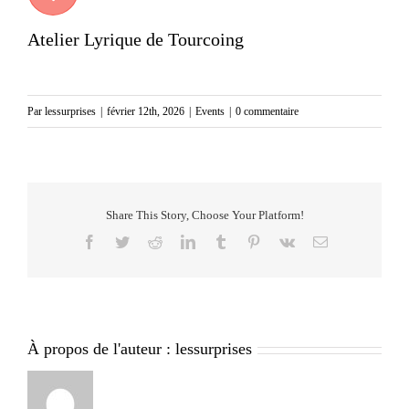
Atelier Lyrique de Tourcoing
Par
lessurprises
|
février 12th, 2026
|
Events
|
0 commentaire
Share This Story, Choose Your Platform!
Facebook
Twitter
Reddit
LinkedIn
Tumblr
Pinterest
Vk
Email
À propos de l'auteur :
lessurprises