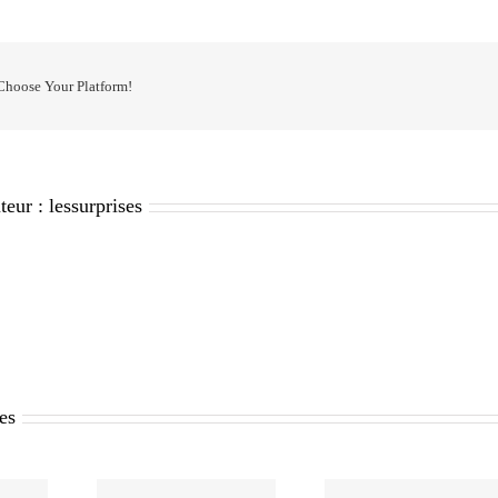
 Choose Your Platform!
teur :
lessurprises
res