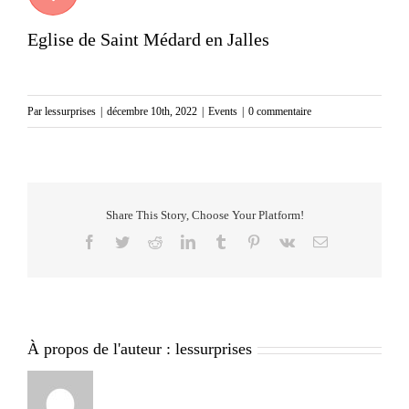
Eglise de Saint Médard en Jalles
Par
lessurprises
|
décembre 10th, 2022
|
Events
|
0 commentaire
Share This Story, Choose Your Platform!
Facebook
Twitter
Reddit
LinkedIn
Tumblr
Pinterest
Vk
Email
À propos de l'auteur :
lessurprises