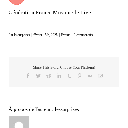
Génération France Musique le Live
Par
lessurprises
|
février 15th, 2025
|
Events
|
0 commentaire
Share This Story, Choose Your Platform!
Facebook
Twitter
Reddit
LinkedIn
Tumblr
Pinterest
Vk
Email
À propos de l'auteur :
lessurprises