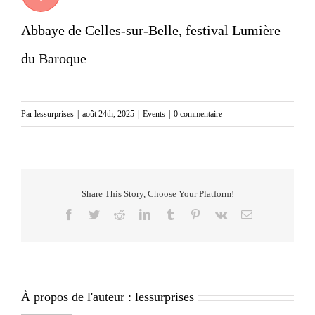
Abbaye de Celles-sur-Belle, festival Lumière
du Baroque
Par
lessurprises
|
août 24th, 2025
|
Events
|
0 commentaire
Share This Story, Choose Your Platform!
Facebook
Twitter
Reddit
LinkedIn
Tumblr
Pinterest
Vk
Email
À propos de l'auteur :
lessurprises