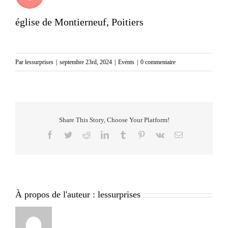
église de Montierneuf, Poitiers
Par
lessurprises
|
septembre 23rd, 2024
|
Events
|
0 commentaire
Share This Story, Choose Your Platform!
Facebook
Twitter
Reddit
LinkedIn
Tumblr
Pinterest
Vk
Email
À propos de l'auteur :
lessurprises