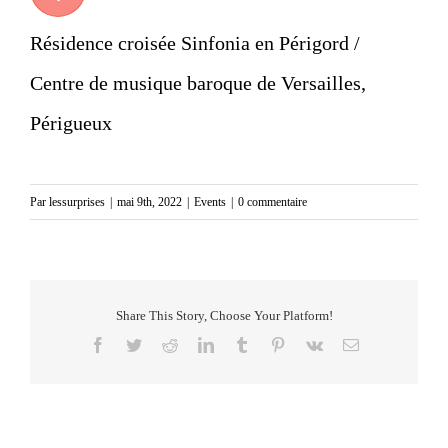
Résidence croisée Sinfonia en Périgord /
Centre de musique baroque de Versailles,
Périgueux
Par
lessurprises
|
mai 9th, 2022
|
Events
|
0 commentaire
Share This Story, Choose Your Platform!
Facebook
Twitter
Reddit
LinkedIn
Tumblr
Pinterest
Vk
Email